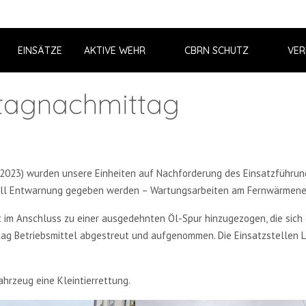
EINSÄTZE
AKTIVE WEHR
CBRN SCHUTZ
VER
ntagnachmittag
2023) wurden unsere Einheiten auf Nachforderung des Einsatzführun
chnell Entwarnung gegeben werden – Wartungsarbeiten am Fernwärmen
 im Anschluss zu einer ausgedehnten Öl-Spur hinzugezogen, die sich d
 Betriebsmittel abgestreut und aufgenommen. Die Einsatzstellen Log
hrzeug eine Kleintierrettung.